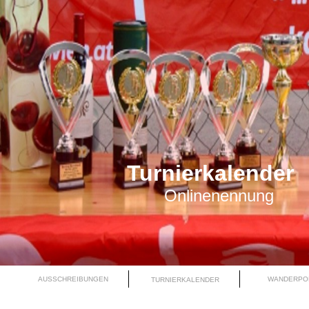
Turnierkalender
Onlinenennung
AUSSCHREIBUNGEN
WANDERPO
TURNIERKALENDER