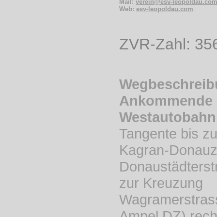
Mail:
verein@esv-leopoldau.co
Web:
esv-leopoldau.com
ZVR-Zahl: 35
Wegbeschreib
Ankommende 
Westautobahn
Tangente bis zu
Kagran-Donauz
Donaustädterst
zur Kreuzung
Wagramerstrass
Ampel DZ) recht