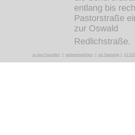
entlang bis rech
Pastorstraße ei
zur Oswald
Redlichstraße.
zu den Favoriten
¦¦
weiterempfehlen
¦¦
als Startseite
¦¦
©1.ES