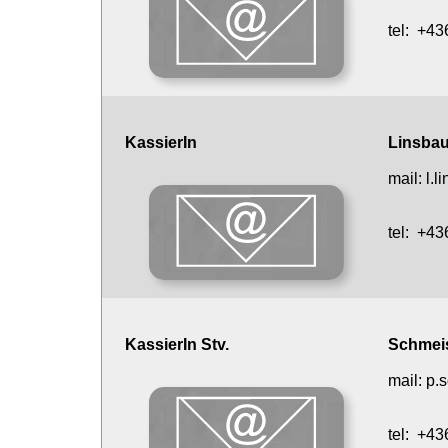
tel:
+43
KassierIn
Linsbaue
mail:
l.
tel:
+43
KassierIn Stv.
Schmeis
mail:
p.
tel:
+43