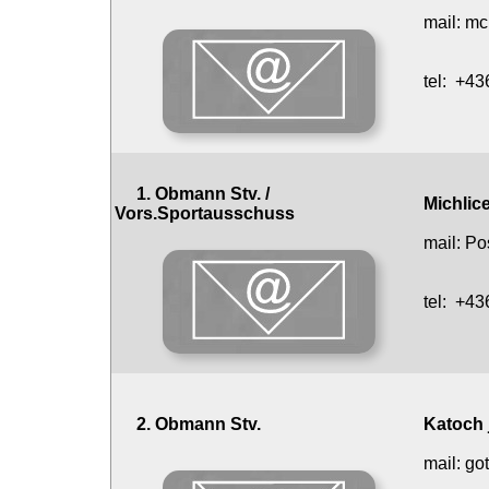
mail:
mc
tel:
+43
1. Obmann Stv. /
Michlic
Vors.Sportausschuss
mail:
Po
tel:
+43
2. Obmann Stv.
Katoch j
mail:
got