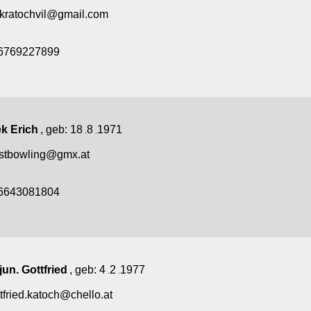
kratochvil@gmail.com
6769227899
ek Erich
, geb:
18
8
1971
.
.
stbowling@gmx.at
6643081804
un. Gottfried
, geb:
4
2
1977
.
.
tfried.katoch@chello.at