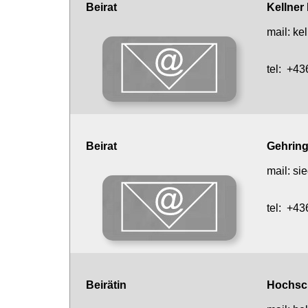
Beirat
Kellner
mail:
ke
tel:
+43
Beirat
Gehring
mail:
sie
tel:
+43
Beirätin
Hochsc