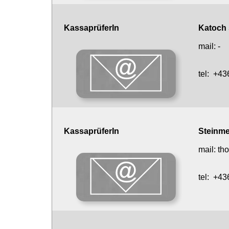
KassaprüferIn
Katoch 
mail:
-
tel:
+43
KassaprüferIn
Steinm
mail:
th
tel:
+43