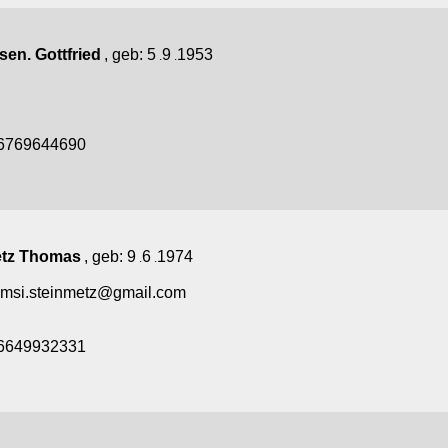
sen. Gottfried
, geb:
5
9
1953
.
.
6769644690
etz Thomas
, geb:
9
6
1974
.
.
omsi.steinmetz@gmail.com
6649932331