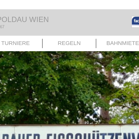
POLDAU WIEN
967
TURNIERE
REGELN
BAHNMIETE