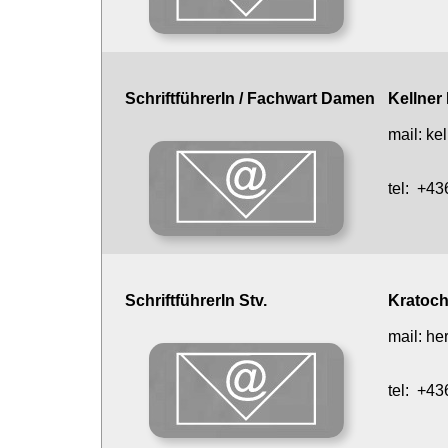
SchriftführerIn / Fachwart Damen
Kellner
mail:
ke
tel:
+43
SchriftführerIn Stv.
Kratoch
mail:
he
tel:
+43