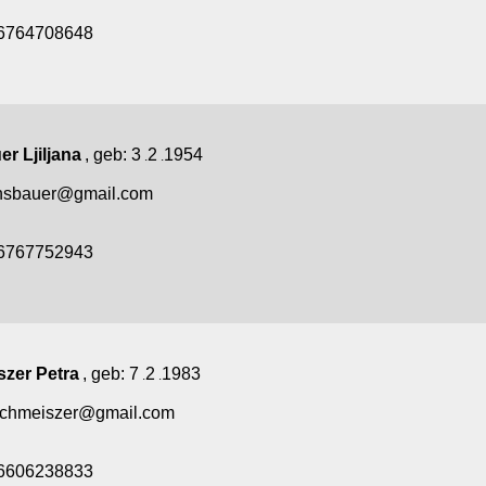
6764708648
r Ljiljana
, geb:
3
2
1954
.
.
linsbauer@gmail.com
6767752943
zer Petra
, geb:
7
2
1983
.
.
schmeiszer@gmail.com
6606238833