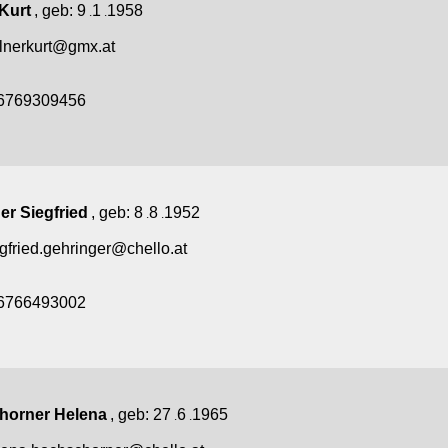
 Kurt
, geb:
9
1
1958
.
.
llnerkurt@gmx.at
6769309456
er Siegfried
, geb:
8
8
1952
.
.
gfried.gehringer@chello.at
6766493002
horner Helena
, geb:
27
6
1965
.
.