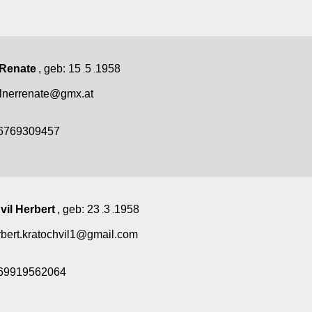
 Renate
, geb:
15
5
1958
.
.
llnerrenate@gmx.at
6769309457
vil Herbert
, geb:
23
3
1958
.
.
rbert.kratochvil1@gmail.com
69919562064