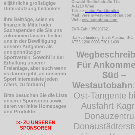
Oswald Redlichstraße 17a
alljährliche großzügige
A-1210 Wien
Unterstützung bedanken.
Tel: >>
siehe Funktionäre
Mail:
verein@esv-leopoldau.com
Ihre Beiträge, seien es
Web:
esv-leopoldau.com
finanzielle Mittel oder
ZVR-Zahl: 356207621
Sachspenden die Sie uns
zukommen lassen, helfen
Bankverbindung: Bank Austria, B
uns in der Bewältigung
AT53 1200 0006 7301 1409
unserer Aufgaben als
uneigennütziger
Wegbeschrei
Sportverein. Sowohl in der
Für Ankomm
Erhaltung unserer
Freianlage, aber auch wenn
Süd –
es darum geht, an unserem
Sport Interessiete jeden
Westautobahn
Alters, zu fördern.
Ost-Tangente bi
Bitte besuchen Sie die Liste
unserer Sponsoren sowie
Ausfahrt Kagr
deren verlinkte Homepages
und Produkte :
Donauzentru
>>
ZU UNSEREN
Donaustädterst
SPONSOREN