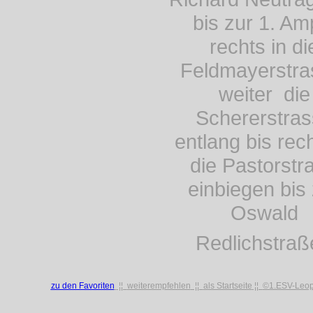
bis zur 1. Am
rechts in di
Feldmayerstra
weiter die
Schererstra
entlang bis rech
die Pastorstr
einbiegen bis
Oswald
Redlichstraß
zu den Favoriten
¦¦
weiterempfehlen
¦¦
als Startseite
¦¦
©1.ESV-Leop