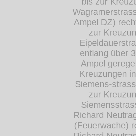
bis zur Kreuz
Wagramerstrasse
Ampel DZ) recht
zur Kreuzu
Eipeldauerstr
entlang über 3
Ampel gerege
Kreuzungen in
Siemens-strass
zur Kreuzu
Siemensstrass
Richard Neutra
(Feuerwache) r
Richard Neutra