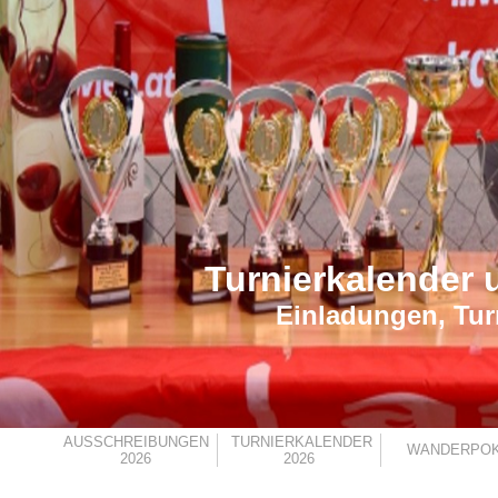
Turnierkalender 
Einladungen, Tur
AUSSCHREIBUNGEN
TURNIERKALENDER
WANDERPO
2026
2026